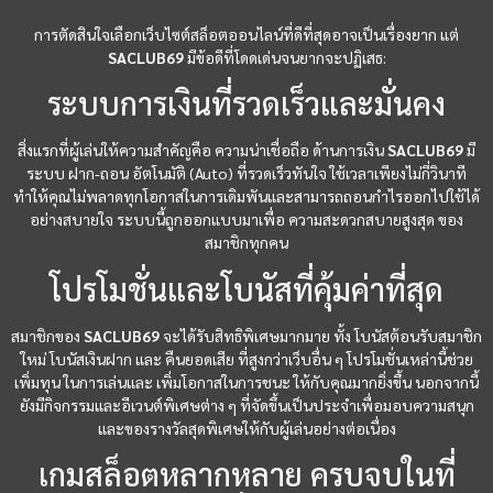
การตัดสินใจเลือกเว็บไซต์สล็อตออนไลน์ที่ดีที่สุดอาจเป็นเรื่องยาก แต่
SACLUB69
มีข้อดีที่โดดเด่นจนยากจะปฏิเสธ:
ระบบการเงินที่รวดเร็วและมั่นคง
สิ่งแรกที่ผู้เล่นให้ความสำคัญคือ ความน่าเชื่อถือ ด้านการเงิน
SACLUB69
มี
ระบบ ฝาก-ถอน อัตโนมัติ (Auto) ที่รวดเร็วทันใจ ใช้เวลาเพียงไม่กี่วินาที
ทำให้คุณไม่พลาดทุกโอกาสในการเดิมพันและสามารถถอนกำไรออกไปใช้ได้
อย่างสบายใจ ระบบนี้ถูกออกแบบมาเพื่อ ความสะดวกสบายสูงสุด ของ
สมาชิกทุกคน
โปรโมชั่นและโบนัสที่คุ้มค่าที่สุด
สมาชิกของ
SACLUB69
จะได้รับสิทธิพิเศษมากมาย ทั้ง โบนัสต้อนรับสมาชิก
ใหม่ โบนัสเงินฝาก และ คืนยอดเสีย ที่สูงกว่าเว็บอื่น ๆ โปรโมชั่นเหล่านี้ช่วย
เพิ่มทุน ในการเล่นและ เพิ่มโอกาสในการชนะ ให้กับคุณมากยิ่งขึ้น นอกจากนี้
ยังมีกิจกรรมและอีเวนต์พิเศษต่าง ๆ ที่จัดขึ้นเป็นประจำเพื่อมอบความสนุก
และของรางวัลสุดพิเศษให้กับผู้เล่นอย่างต่อเนื่อง
เกมสล็อตหลากหลาย ครบจบในที่