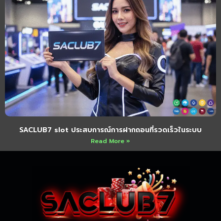
SACLUB7 slot ประสบการณ์การฝากถอนที่รวดเร็วในระบบ
Read More »