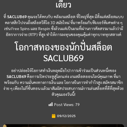
เดียว
ที่
SACLUB69
คุณจะได้พบกับ คลังเกมสล็อต ที่ใหญ่ที่สุด มีตั้งแต่สล็อตแบบ
คลาสสิกไปจนถึงสล็อตวิดีโอ 3D สมัยใหม่ ที่มาพร้อมกับฟีเจอร์พิเศษต่าง ๆ
เช่น Free Spins และ Respin ซึ่งล้วนแต่เป็นเกมที่ผ่านการคัดสรรมาแล้วว่ามี
อัตราการจ่าย (RTP) ที่สูง ทำให้การลงทุนของคุณคุ้มค่าทุกบาททุกสตางค์
โอกาสทองของนักปั่นสล็อต
SACLUB69
อย่าปล่อยให้โอกาสทำเงินหลุดมือไป! การเข้าร่วมเป็นส่วนหนึ่งของ
SACLUB69
คือการเปิดประตูสู่โลกแห่ง เกมสล็อตออนไลน์คุณภาพ ที่มา
พร้อมกับ ความมั่นคงทางการเงิน และ โอกาสในการทำกำไรสูง สมัครสมาชิก
ง่าย ๆ เพียงไม่กี่ขั้นตอน แล้วมาสัมผัสประสบการณ์การเล่นสล็อตที่ดีที่สุดด้วย
ตัวคุณเองวันนี้!
Post Views:
79
09/12/2025