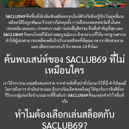
SACLUB69
คือชื่อที่นักเดิมพันสล็อตออนไลน์ตัวจริงต้องรู้จัก! ในยุคที่เกม
สล็อตวิดีโอถูกพัฒนาไปอย่างไม่หยุดยั้ง การเลือกแพลตฟอร์มที่ มั่นคง
ปลอดภัย และมอบ ประสบการณ์การเล่นที่ยุติธรรม คือสิ่งสำคัญที่สุด และ
SACLUB69
ก็ตอบโจทย์ได้อย่างสมบูรณ์แบบ ด้วยระบบที่ได้มาตรฐานสากล
ทำให้ผู้เล่นสามารถเพลิดเพลินไปกับเกมสล็อตที่มีคุณภาพ กราฟิกสวยงาม
และ เสียงประกอบเร้าใจ ตลอด 24 ชั่วโมง
ค้นพบเสน่ห์ของ SACLUB69 ที่ไม่
เหมือนใคร
เราได้รวบรวม เกมสล็อตแตกง่าย จากค่ายดังชั้นนำทั่วโลกมาไว้ที่นี่ ทำให้คุณมี
โอกาสในการ ทำเงินง่าย และ ลุ้นรางวัลแจ็คพอตใหญ่ ได้ทุกวัน การันตีด้วย
รีวิวจากผู้เล่นจริงจำนวนมากที่ยืนยันว่า
SACLUB69
คือแหล่งทำกำไรที่แท้
จริง
ทำไมต้องเลือกเล่นสล็อตกับ
SACLUB69?